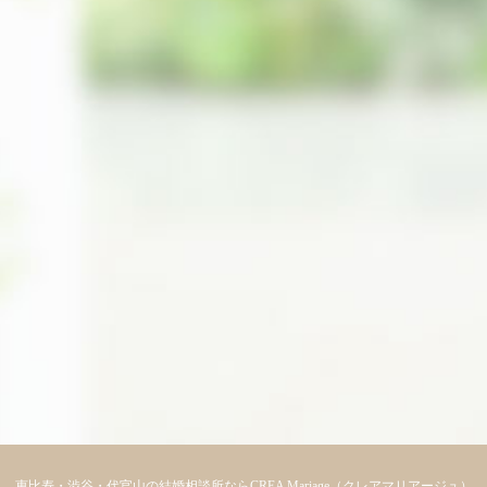
恵比寿・渋谷・代官山の結婚相談所ならCREA Mariage（クレアマリアージュ）