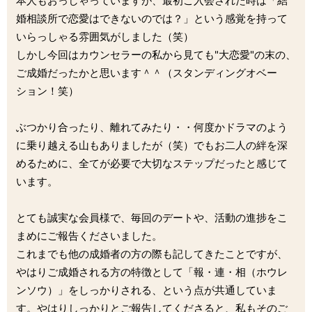
本人もおっしゃっていますが、最初ご入会された時は「結
婚相談所で恋愛はできないのでは？」という感覚を持って
いらっしゃる雰囲気がしました（笑）
しかし今回はカウンセラーの私から見ても"大恋愛"の末の、
ご成婚だったかと思います＾＾（スタンディングオベー
ション！笑）
ぶつかり合ったり、離れてみたり・・何度かドラマのよう
に乗り越える山もありましたが（笑）でもお二人の絆を深
めるために、全てが必要で大切なステップだったと感じて
います。
とても誠実な会員様で、毎回のデートや、活動の進捗をこ
まめにご報告くださいました。
これまでも他の成婚者の方の際も記してきたことですが、
やはりご成婚される方の特徴として「報・連・相（ホウレ
ンソウ）」をしっかりされる、という点が共通していま
す。やはりしっかりとご報告してくださると、私もそのご