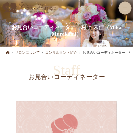
お見合いコーディネーター 村上 未佳（Mika
Murakami）
ホーム
サロンについて
コンサルタント紹介
お見合いコーディネーター 村上 未
お見合いコーディネーター