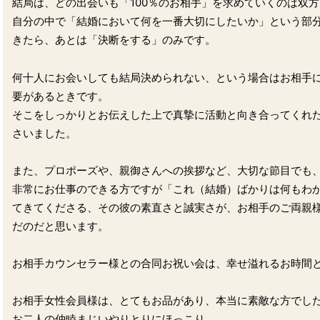
結局は、どの出会いも「100％のお相手」を求めていくのは双
自分の中で「結婚において何を一番大切にしたいか」という部
きたら、あとは「決断をする」のみです。
何十人にお会いしても結局決められない、という場合はお相手
要があるときです。
そこをしっかりとお伝えした上で真摯に活動と向き合ってくれ
さいました。
また、プロポーズや、親御さんへの挨拶など、大切な節目でも
非常にお仕事のできる方ですが「これ（結婚）ばかりは何もわ
てきてくださる、その彼の素直さと誠実さが、お相手のご両親
だのだと思います。
お相手カウンセラー様との合同お祝い会は、幸せ溢れるお時間
お相手女性会員様は、とてもお品があり、本当に素敵な方でし
お二人の仲睦まじいやりとりにほっこり。