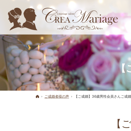
【
ホーム
ご成婚者様の声
【ご成婚】36歳男性会員さんご成
【ご