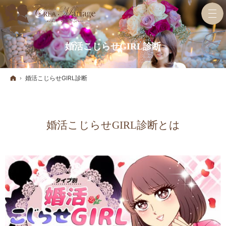
婚活こじらせGIRL診断
ホーム
婚活こじらせGIRL診断
婚活こじらせGIRL診断とは